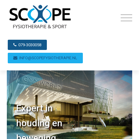
079-3030058
INFO@SCOPEFYSIOTHERAPIE.NL
Expert in
houding en
beweging...